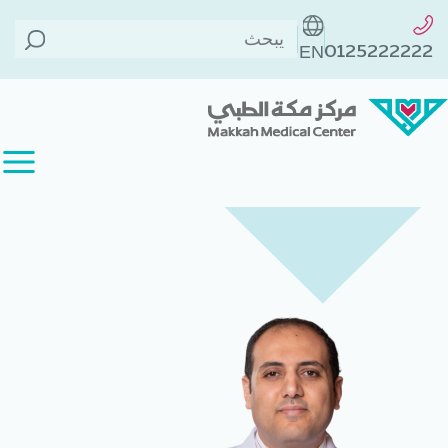
الطاقم الطبي
>
د. إسلام مراد
الخلف
>
0125222222
EN