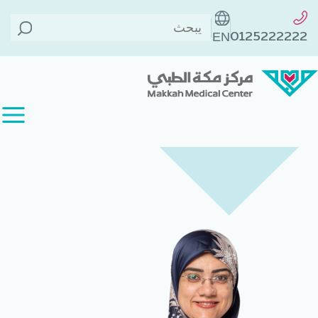
الطاقم الطبي
>
د. رانيا عادل
الخلف
>
0125222222
EN