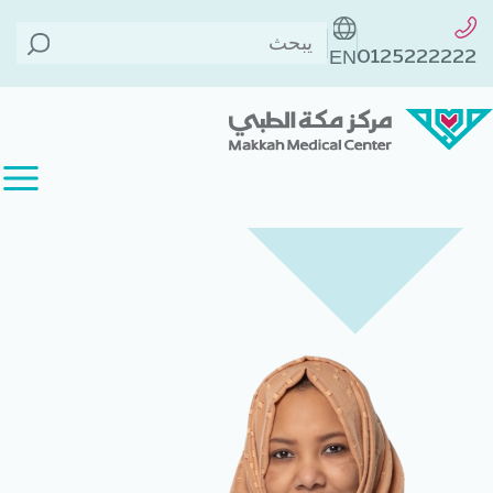
الطاقم الطبي
>
د. شادية متوكل
الخلف
>
0125222222
EN