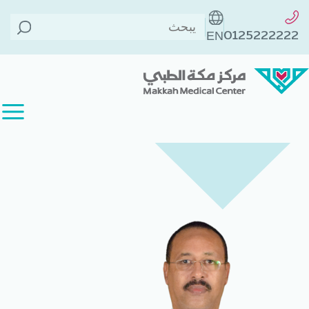
الطاقم الطبي
>
د. محمد علي
الخلف
>
0125222222
EN