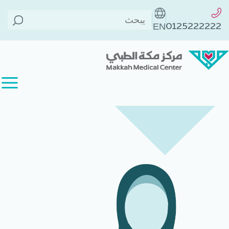
الطاقم الطبي
>
د. هند رضا عبدالفتاح
الخلف
>
0125222222
EN