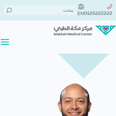
الطاقم الطبي
>
د. يحيى احمد محمد
الخلف
>
0125222222
EN